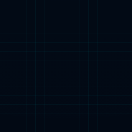
🌍
球坛部落
👕
C罗：沙特联赛水平已超法甲
球员八卦 · 2小时前
💍