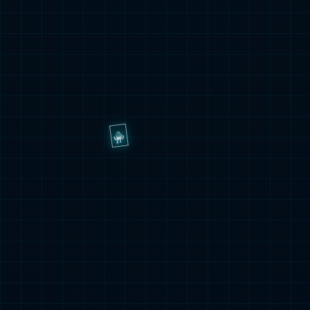
1
哈兰德
曼城
28
7
2
萨拉赫
利物浦
22
11
3
凯恩
热刺
20
5
4
姆巴佩
皇马
19
9
5
拉什福德
曼联
17
6
💬
球迷互动区
曼城铁粉
Lv.28
2分钟前
M
哈兰德这赛季太猛了！28球！金靴稳了！🔵⚽