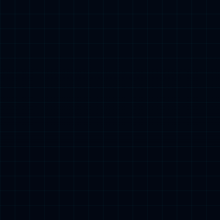
📚
世界杯历史百科：历届冠军盘点
球坛百科 · 昨天
⚡