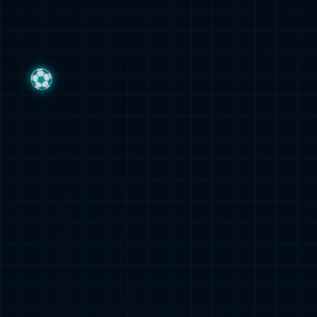
2026-06-17 · 世界杯
⚡
中超夏季转会窗开启，多队换血
2026-06-16 · 中超
📊
排行榜