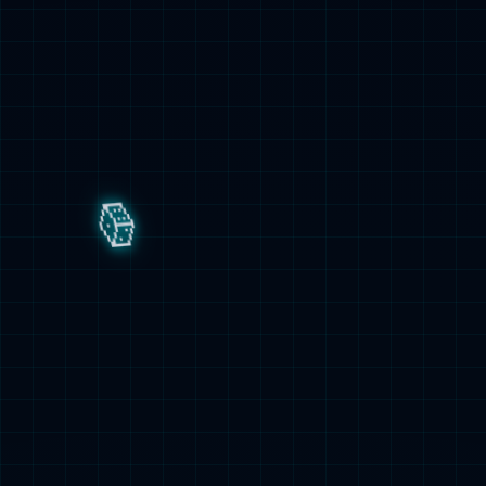
1 : 0
拜仁
多特蒙德
⏱ 32' 进行中
2026-06-18
✅ 已结束
法甲
4 : 1
巴黎
马赛
完赛
2026-06-17
🏅
热门联赛
🏴󠁧󠁢󠁥󠁮󠁧󠁿
🇪🇸
🇩🇪
🇮
英超
西甲
德甲
意